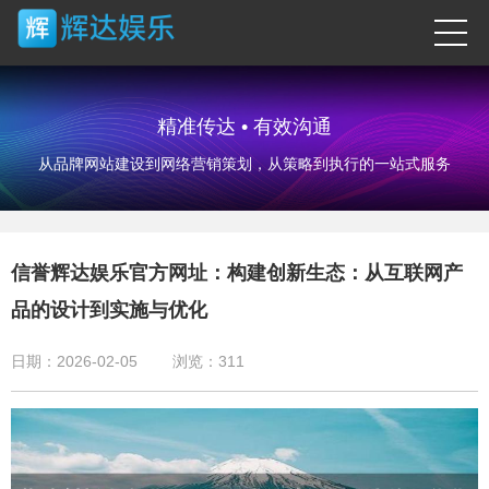
精准传达 • 有效沟通
从品牌网站建设到网络营销策划，从策略到执行的一站式服务
信誉辉达娱乐官方网址：构建创新生态：从互联网产
品的设计到实施与优化
日期：2026-02-05
浏览：
311