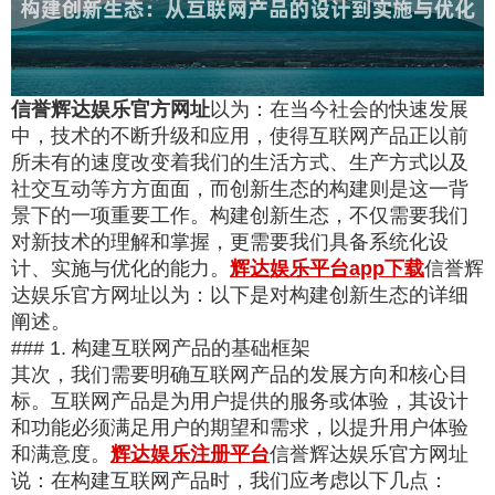
信誉辉达娱乐官方网址
以为：在当今社会的快速发展
中，技术的不断升级和应用，使得互联网产品正以前
所未有的速度改变着我们的生活方式、生产方式以及
社交互动等方方面面，而创新生态的构建则是这一背
景下的一项重要工作。构建创新生态，不仅需要我们
对新技术的理解和掌握，更需要我们具备系统化设
计、实施与优化的能力。
辉达娱乐平台app下载
信誉辉
达娱乐官方网址以为：以下是对构建创新生态的详细
阐述。
### 1. 构建互联网产品的基础框架
其次，我们需要明确互联网产品的发展方向和核心目
标。互联网产品是为用户提供的服务或体验，其设计
和功能必须满足用户的期望和需求，以提升用户体验
和满意度。
辉达娱乐注册平台
信誉辉达娱乐官方网址
说：在构建互联网产品时，我们应考虑以下几点：