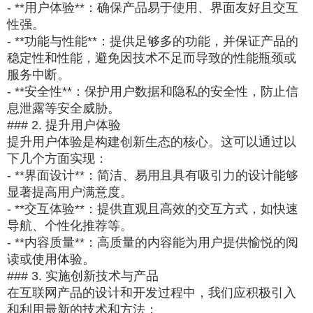
- **用户体验**：确保产品易于使用、界面友好且交互
性强。
- **功能与性能**：提供足够多的功能，并保证产品的
稳定性和性能，避免因技术不足而导致的性能瓶颈或
服务中断。
- **安全性**：保护用户数据和隐私的安全性，防止信
息泄露等安全威胁。
### 2. 提升用户体验
提升用户体验是构建创新生态的核心。这可以通过以
下几个方面实现：
- **界面设计**：简洁、易用且具有吸引力的设计能够
显著提高用户满意度。
- **交互体验**：提供直观且高效的交互方式，如快速
导航、个性化推荐等。
- **内容质量**：高质量的内容能为用户提供愉悦的阅
读或使用体验。
### 3. 实施创新技术与产品
在互联网产品的设计和开发过程中，我们应积极引入
和利用最新的技术和方法：