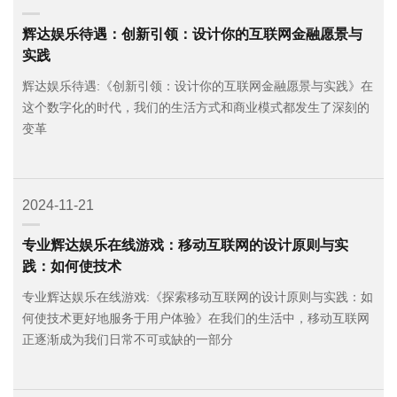
辉达娱乐待遇：创新引领：设计你的互联网金融愿景与
实践
辉达娱乐待遇:《创新引领：设计你的互联网金融愿景与实践》在
这个数字化的时代，我们的生活方式和商业模式都发生了深刻的
变革
2024-11-21
专业辉达娱乐在线游戏：移动互联网的设计原则与实
践：如何使技术
专业辉达娱乐在线游戏:《探索移动互联网的设计原则与实践：如
何使技术更好地服务于用户体验》在我们的生活中，移动互联网
正逐渐成为我们日常不可或缺的一部分