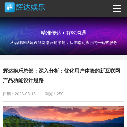
精准传达 • 有效沟通
从品牌网站建设到网络营销策划，从策略到执行的一站式服务
辉达娱乐总部：深入分析：优化用户体验的新互联网
产品功能设计思路
日期：2026-05-15
浏览：
250