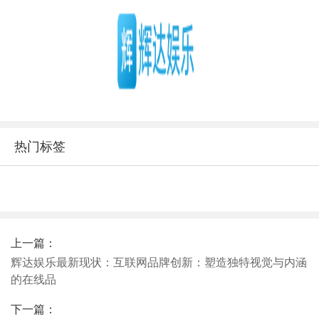
热门标签
上一篇：
辉达娱乐最新现状：互联网品牌创新：塑造独特视觉与内涵
的在线品
下一篇：