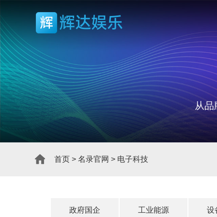
从品
首页
>
名录官网
>
电子科技
政府国企
工业能源
设