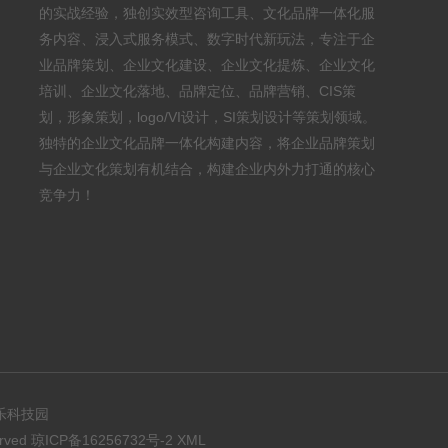
的实战经验，独创实效型咨询工具、文化品牌一体化服
务内容、浸入式服务模式、数字时代新玩法，专注于企
业品牌策划、企业文化建设、企业文化提炼、企业文化
培训、企业文化落地、品牌定位、品牌营销、CIS策
划，形象策划，logo/VI设计，SI策划设计等策划领域。
独特的企业文化品牌一体化构建内容，将企业品牌策划
与企业文化策划有机结合，构建企业内外力打通的核心
竞争力！
达娱乐科技园
rved
琼ICP备16256732号-2
XML