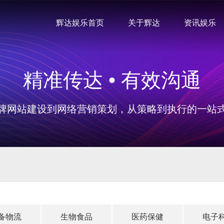
辉达娱乐首页
关于辉达
资讯娱乐
精准传达 • 有效沟通
牌网站建设到网络营销策划，从策略到执行的一站
备物流
生物食品
医药保健
电子