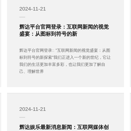
2024-11-21
辉达平台官网登录：互联网新闻的视觉
盛宴：从图标到符号的新
辉达平台官网登录:: "互联网新闻的视觉盛宴：从图
标到符号的新探索"我们正进入一个新的世纪，它让
我们的生活更加丰富多彩，也让我们更加了解自
己、理解世界
2024-11-21
辉达娱乐最新消息新闻：互联网媒体创