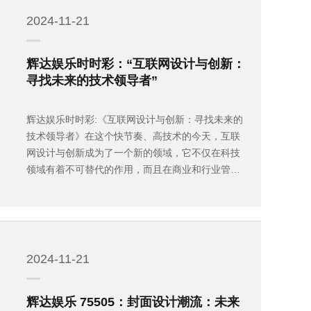
2024-11-21
辉达娱乐时时彩：“互联网设计与创新：
寻找未来的技术领导者”
辉达娱乐时时彩:《互联网设计与创新：寻找未来的
技术领导者》在这个快节奏、高技术的今天，互联
网设计与创新成为了一个新的领域，它不仅在科技
领域有着不可替代的作用，而且在商业和行业管理
中也扮演着重要角色
2024-11-21
辉达娱乐 75505：封面设计潮流：未来