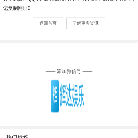
记
复制网址
0
返回首页
了解更多资讯
—— 添加微信号 ——
热门标签