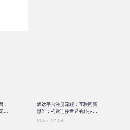
餐：
辉达平台注册流程：互联网新
无限
思维：构建连接世界的科技帝
国
2025-12-04