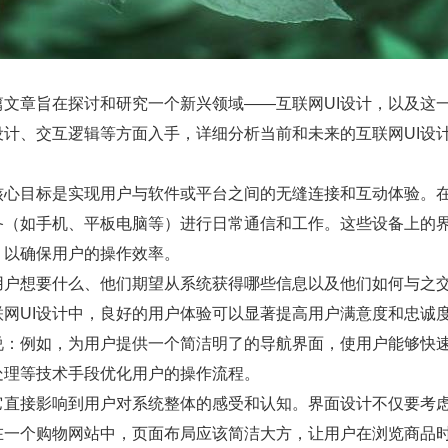
篇文章旨在探讨和研究一个新兴领域——互联网UI设计，以及这
计、交互逻辑等方面入手，详细分析当前和未来的互联网UI设
核心目标是实现用户与软件或平台之间的无缝连接和互动体验。
备（如手机、平板电脑等）进行日常通信和工作。这些设备上的
，以确保用户的操作效率。
用户想要什么、他们期望从系统获得哪些信息以及他们如何与之
网UI设计中，良好的用户体验可以显著提高用户满意度和忠诚
说：例如，为用户提供一个简洁明了的导航界面，使用户能够快
处理等技术手段优化用户的操作流程。
它直接影响到用户对系统整体的感受和认知。界面设计不仅要考
在一个购物网站中，页面布局应该简洁大方，让用户在浏览商品