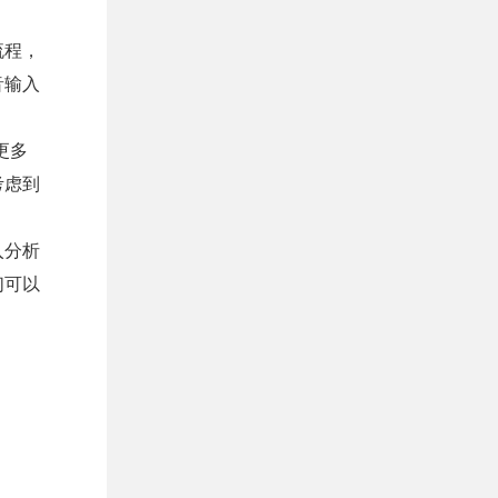
流程，
音输入
更多
考虑到
入分析
们可以