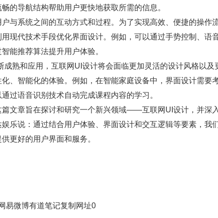
流畅的导航结构帮助用户更快地获取所需的信息。
用户与系统之间的互动方式和过程。为了实现高效、便捷的操作
利用现代技术手段优化界面设计。例如，可以通过手势控制、语
过智能推荐算法提升用户体验。
断成熟和应用，互联网UI设计将会面临更加灵活的设计风格以及
性化、智能化的体验。例如，在智能家庭设备中，界面设计需要
以通过语音识别技术自动完成课程内容的学习。
这篇文章旨在探讨和研究一个新兴领域——互联网UI设计，并深
达娱乐说：通过结合用户体验、界面设计和交互逻辑等要素，我
提供更好的用户界面和服务。
网易微博
有道笔记
复制网址
0