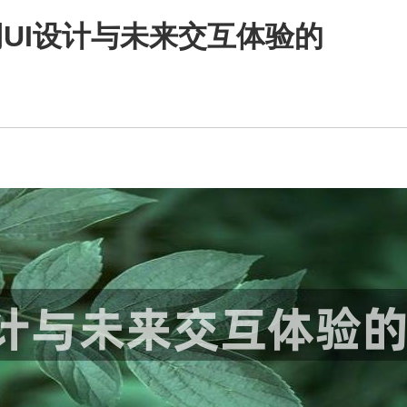
UI设计与未来交互体验的