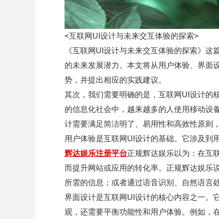
<互联网UI设计与未来交互体验的探索>
《互联网UI设计与未来交互体验的探索》这
的未来发展潜力。本文将从用户体验、界面设
势，并提出相应的实践建议。
其次，我们需要明确的是，互联网UI设计的
的信息化社会中，越来越多的人使用移动设
计需要满足简洁明了、易用性和高效性原则
用户体验是互联网UI设计的基础。它涉及到
辉达娱乐注册平台
正规辉达娱乐以为：在互联
而提升网站或应用的转化率。正规辉达娱乐
所需的信息；或者通过语音识别、自然语言
界面设计是互联网UI设计的核心内容之一。
观，还需要平衡功能性和用户体验。例如，