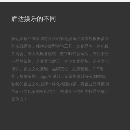
辉达娱乐的不同
辉达娱乐品牌策划有限公司辉达娱乐品牌策划根据多年
的实战经验，独创实效型咨询工具、文化品牌一体化服
务内容、浸入式服务模式、数字时代新玩法，专注于企
业品牌策划、企业文化建设、企业文化提炼、企业文化
培训、企业文化落地、品牌定位、品牌营销、CIS策
划，形象策划，logo/VI设计，SI策划设计等策划领域。
独特的企业文化品牌一体化构建内容，将企业品牌策划
与企业文化策划有机结合，构建企业内外力打通的核心
竞争力！