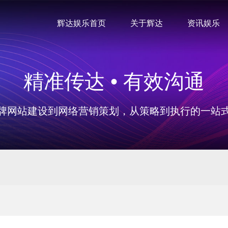
辉达娱乐首页
关于辉达
资讯娱乐
精准传达 • 有效沟通
牌网站建设到网络营销策划，从策略到执行的一站