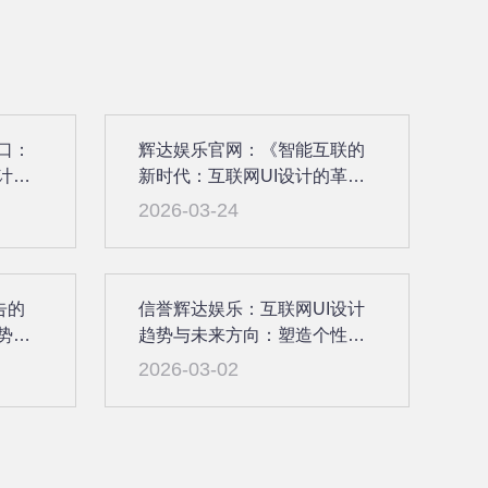
口：
辉达娱乐官网：《智能互联的
计与
新时代：互联网UI设计的革新
与演变》
2026-03-24
告的
信誉辉达娱乐：互联网UI设计
势与
趋势与未来方向：塑造个性化
用户体验的关键
2026-03-02