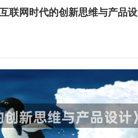
：《互联网时代的创新思维与产品设