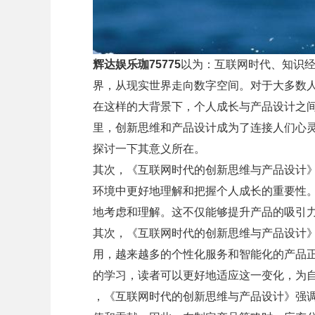
辉达娱乐珈75775
以为：互联网时代、知识
界，从现实世界走向数字空间。对于大多数
在这样的大背景下，个人成长与产品设计之
里，创新思维和产品设计成为了连接人们心
探讨一下其意义所在。
其次，《互联网时代的创新思维与产品设计
环境中更好地理解和把握个人成长的重要性
地考虑和理解。这不仅能够提升产品的吸引
其次，《互联网时代的创新思维与产品设计
用，越来越多的个性化服务和智能化的产品
的学习，读者可以更好地适应这一变化，为
，《互联网时代的创新思维与产品设计》强