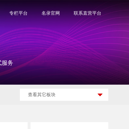
专栏平台
名录官网
联系直营平台
式服务
查看其它板块