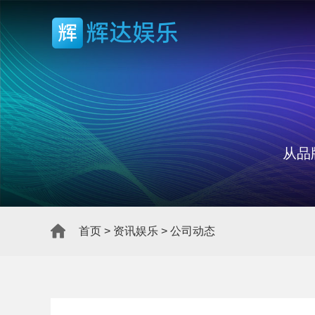
从品
首页
>
资讯娱乐
>
公司动态