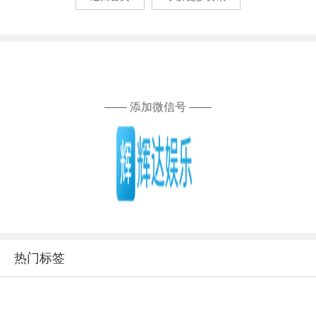
—— 添加微信号 ——
热门标签