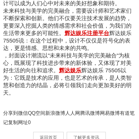
计可以成为人们心中对未来的美好想象和期待。
未来科技与美学的完美融合，需要设计师和艺术家们
不断探索和创新。他们不仅要关注技术发展的趋势，
更要深入挖掘人类的情感需求和社会价值，为我们的
生活带来更多的可能性。
辉达娱乐注册平台
辉达娱乐
75505说：在这个过程中，设计不仅仅是符号化的表
达，更是情感、思想和未来的共鸣。
，封面设计潮流以"未来科技与美学的完美融合"为核
心，既展现了科技进步带来的新体验，又体现了对美
好生活的向往和追求。
辉达娱乐
辉达娱乐 75505以
为：它既是技术的应用，也是艺术的传承，是人类智
慧和创造力的结晶，必将引领我们走向更加美好的明
天。
分享到
微信
QQ空间
新浪微博
人人网
腾讯微博
网易微博
有道笔
记
复制网址
0
返回首页
了解更多资讯